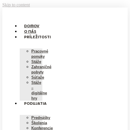
Skip to content
DOMOV
O NÁS
PRÍLEŽITOSTI
Pracovné
ponuky
Stáže
Zahraničné
pobyty
Súťaže
Stáže
–
digitálne
hry
PODUJATIA
Prednášky
Školenia
Konferencie