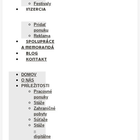
Festivaly
INZERCIA
Pridať
ponuku
Reklama
SPOLUPRÁCE
A MEMORANDÁ
BLOG
KONTAKT
DOMOV
O NÁS
PRÍLEŽITOSTI
Pracovné
ponuky
Stáže
Zahraničné
pobyty
Súťaže
Stáže
–
digitálne