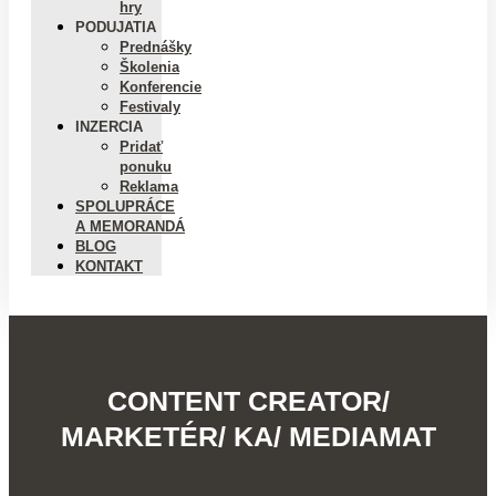
hry
PODUJATIA
Prednášky
Školenia
Konferencie
Festivaly
INZERCIA
Pridať
ponuku
Reklama
SPOLUPRÁCE
A MEMORANDÁ
BLOG
KONTAKT
CONTENT CREATOR/
MARKETÉR/ KA/ MEDIAMAT