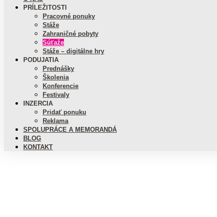
PRÍLEŽITOSTI
Pracovné ponuky
Stáže
Zahraničné pobyty
Súťaže
Stáže – digitálne hry
PODUJATIA
Prednášky
Školenia
Konferencie
Festivaly
INZERCIA
Pridať ponuku
Reklama
SPOLUPRÁCE A MEMORANDÁ
BLOG
KONTAKT
SÚŤAŽE