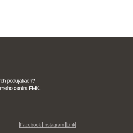
ých podujatiach?
iérneho centra FMK.
Facebook
Instagram
Link