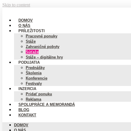
Skip to content
DOMOV
O NÁS
PRÍLEŽITOSTI
Pracovné ponuky
Stáže
Zahraničné pobyty
Súťaže
Stáže – digitálne hry
PODUJATIA
Prednášky
Školenia
Konferencie
Festivaly
INZERCIA
Pridať ponuku
Reklama
SPOLUPRÁCE A MEMORANDÁ
BLOG
KONTAKT
DOMOV
O NÁS