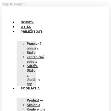
Skip to content
DOMOV
O NÁS
PRÍLEŽITOSTI
Pracovné
ponuky
Stáže
Zahraničné
pobyty
Súťaže
Stáže
–
digitálne
hry
PODUJATIA
Prednášky
Školenia
Konferencie