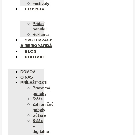
Festivaly
INZERCIA
Pridať
ponuku
Reklama
SPOLUPRÁCE
A MEMORANDÁ
BLOG
KONTAKT
DOMOV
O NÁS
PRÍLEŽITOSTI
Pracovné
ponuky
Stáže
Zahraničné
pobyty
Súťaže
Stáže
–
digitálne