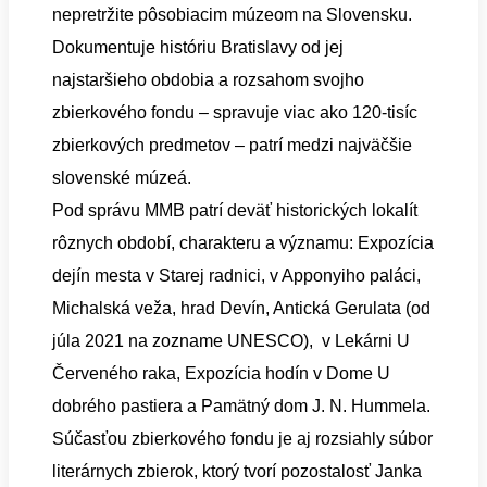
nepretržite pôsobiacim múzeom na Slovensku.
Dokumentuje históriu Bratislavy od jej
najstaršieho obdobia a rozsahom svojho
zbierkového fondu – spravuje viac ako 120-tisíc
zbierkových predmetov – patrí medzi najväčšie
slovenské múzeá.
Pod správu MMB patrí deväť historických lokalít
rôznych období, charakteru a významu: Expozícia
dejín mesta v Starej radnici, v Apponyiho paláci,
Michalská veža, hrad Devín, Antická Gerulata (od
júla 2021 na zozname UNESCO), v Lekárni U
Červeného raka, Expozícia hodín v Dome U
dobrého pastiera a Pamätný dom J. N. Hummela.
Súčasťou zbierkového fondu je aj rozsiahly súbor
literárnych zbierok, ktorý tvorí pozostalosť Janka