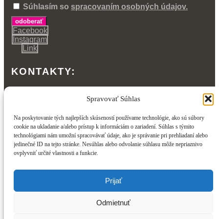
Súhlasím so
spracovaním osobných údajov.
odoberať
Facebook
Instagram
Link
KONTAKTY:
Kariérne centrum FMK
Spravovať Súhlas
FMK UCM v Trnave
Na poskytovanie tých najlepších skúseností používame technológie, ako sú súbory
Námestie J. Herdu 2
cookie na ukladanie a/alebo prístup k informáciám o zariadení. Súhlas s týmito
917 01 Trnava
technológiami nám umožní spracovávať údaje, ako je správanie pri prehliadaní alebo
E-mail: admin.fmk@ucm.sk
jedinečné ID na tejto stránke. Nesúhlas alebo odvolanie súhlasu môže nepriaznivo
ovplyvniť určité vlastnosti a funkcie.
Ochrana osobných údajov
Prijať
Odmietnuť
Tento web je oficiálnou súčasťou webu FMK UCM v Trnave ©