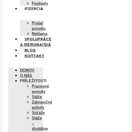
Festivaly
INZERCIA
Pridať
ponuku
Reklama
SPOLUPRÁCE
A MEMORANDÁ
BLOG
KONTAKT
DOMOV
O NÁS
PRÍLEŽITOSTI
Pracovné
ponuky
Stáže
Zahraničné
pobyty
Súťaže
Stáže
–
digitálne