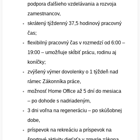
podpora ďalšieho vzdelávania a rozvoja
zamestnancov,
skrátený týždenný 37,5 hodinový pracovný
čas;
flexibilný pracovný čas v rozmedzí od 6:00 –
19:00 – umožňuje skĺbiť prácu, rodinu aj
koníčky;
zvýšený výmer dovolenky o 1 týždeň nad
rámec Zákonníka práce,
možnosť Home Office až 5 dní do mesiaca
– po dohode s nadriadeným,
3 dni voľna na regeneráciu – po skúšobnej
dobe,
príspevok na rekreáciu a príspevok na
športové aktivity dieťaťa v zmysle zákona,