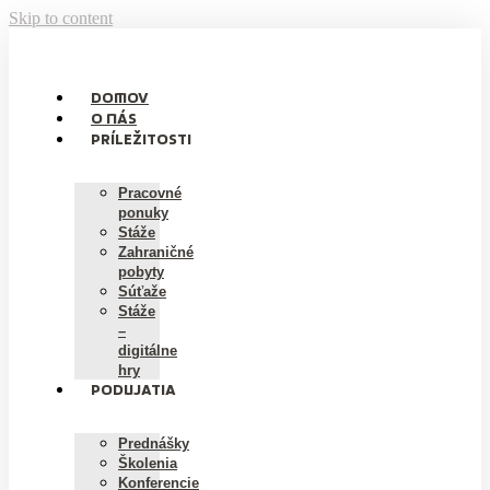
Skip to content
DOMOV
O NÁS
PRÍLEŽITOSTI
Pracovné
ponuky
Stáže
Zahraničné
pobyty
Súťaže
Stáže
–
digitálne
hry
PODUJATIA
Prednášky
Školenia
Konferencie