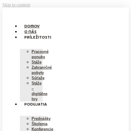
Skip to content
DOMOV
O NÁS
PRÍLEŽITOSTI
Pracovné
ponuky
Stáže
Zahraničné
pobyty
Súťaže
Stáže
–
digitálne
hry
PODUJATIA
Prednášky
Školenia
Konferencie