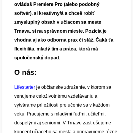
ovládaš Premiere Pro (alebo podobný
softvér), si kreatívny/á a chceš robiť
zmysluplný obsah v učiacom sa meste
Trnava, si na správnom mieste. Pozícia je
vhodná aj ako odborná prax či stáž. Čaká ťa
flexibilita, mladý tím a práca, ktorá má
spoločenský dopad.
O nás:
Lifestarter
je občianske združenie, v ktorom sa
venujeme celoživotnému vzdelávaniu a
vytvárame príležitosti pre učenie sa v každom
veku. Pracujeme s mladými ľuďmi, učiteľmi,
dospelými aj seniormi. V Trnave zastrešujeme
koncept učiaceho sa mesta a pripravujeme rôzne