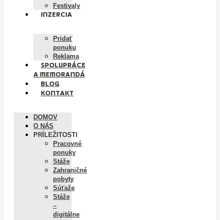
Festivaly
INZERCIA
Pridať
ponuku
Reklama
SPOLUPRÁCE
A MEMORANDÁ
BLOG
KONTAKT
DOMOV
O NÁS
PRÍLEŽITOSTI
Pracovné
ponuky
Stáže
Zahraničné
pobyty
Súťaže
Stáže
–
digitálne