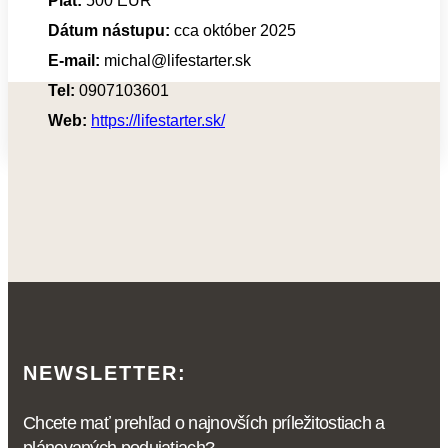
Plat:
500 EUR
Dátum nástupu:
cca október 2025
E-mail:
michal@lifestarter.sk
Tel:
0907103601
Web:
https://lifestarter.sk/
NEWSLETTER:
Chcete mať prehľad o najnovších príležitostiach a