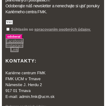
plánovaných podujatiach?
Odoberajte náš newsletter a nenechajte si ujsť ponuky
Kariérneho centra FMK.
Súhlasím so
spracovaním osobných údajov.
odoberať
Facebook
Instagram
Link
KONTAKTY:
Kariérne centrum FMK
FMK UCM v Trnave
Námestie J. Herdu 2
917 01 Trnava
E-mail: admin.fmk@ucm.sk