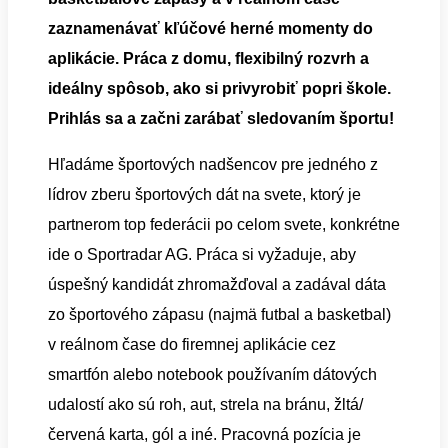
zaznamenávať kľúčové herné momenty do
aplikácie. Práca z domu, flexibilný rozvrh a
ideálny spôsob, ako si privyrobiť popri škole.
Prihlás sa a začni zarábať sledovaním športu!
Hľadáme športových nadšencov pre jedného z
lídrov zberu športových dát na svete, ktorý je
partnerom top federácii po celom svete, konkrétne
ide o Sportradar AG. Práca si vyžaduje, aby
úspešný kandidát zhromažďoval a zadával dáta
zo športového zápasu (najmä futbal a basketbal)
v reálnom čase do firemnej aplikácie cez
smartfón alebo notebook používaním dátových
udalostí ako sú roh, aut, strela na bránu, žltá/
červená karta, gól a iné. Pracovná pozícia je