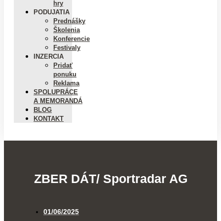
hry
PODUJATIA
Prednášky
Školenia
Konferencie
Festivaly
INZERCIA
Pridať
ponuku
Reklama
SPOLUPRÁCE
A MEMORANDÁ
BLOG
KONTAKT
ZBER DÁT/ Sportradar AG
01/06/2025