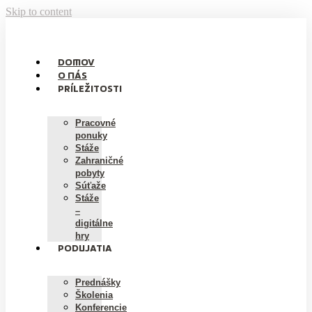
Skip to content
DOMOV
O NÁS
PRÍLEŽITOSTI
Pracovné
ponuky
Stáže
Zahraničné
pobyty
Súťaže
Stáže
–
digitálne
hry
PODUJATIA
Prednášky
Školenia
Konferencie