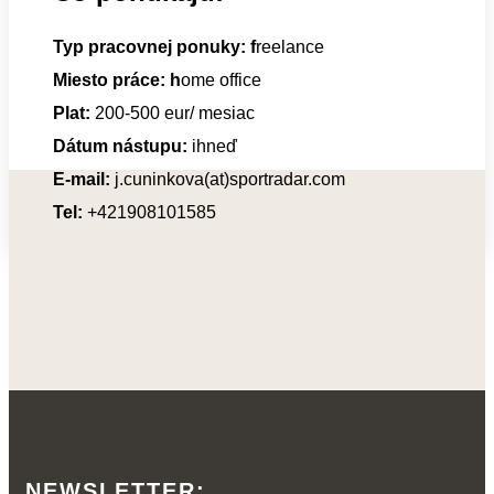
Typ pracovnej ponuky: f
reelance
Miesto práce: h
ome office
Plat:
200-500 eur/ mesiac
Dátum nástupu:
ihneď
E-mail:
j.cuninkova(at)sportradar.com
Tel:
+421908101585
NEWSLETTER: