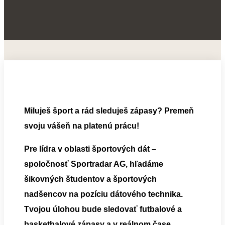
Miluješ šport a rád sleduješ zápasy? Premeň
svoju vášeň na platenú prácu!
Pre lídra v oblasti športových dát –
spoločnosť Sportradar AG, hľadáme
šikovných študentov a športových
nadšencov na pozíciu dátového technika.
Tvojou úlohou bude sledovať futbalové a
basketbalové zápasy a v reálnom čase