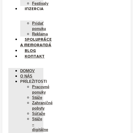
Festivaly
INZERCIA
Pridať
ponuku
Reklama
SPOLUPRÁCE
A MEMORANDÁ
BLOG
KONTAKT
DOMOV
O NÁS
PRÍLEŽITOSTI
Pracovné
ponuky
Stáže
Zahraničné
pobyty
Súťaže
Stáže
–
digitálne