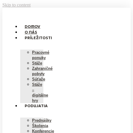
Skip to content
DOMOV
O NÁS
PRÍLEŽITOSTI
Pracovné
ponuky
Stáže
Zahraničné
pobyty
Súťaže
Stáže
–
digitálne
hry
PODUJATIA
Prednášky
Školenia
Konferencie