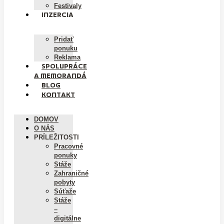
Festivaly
INZERCIA
Pridať
ponuku
Reklama
SPOLUPRÁCE
A MEMORANDÁ
BLOG
KONTAKT
DOMOV
O NÁS
PRÍLEŽITOSTI
Pracovné
ponuky
Stáže
Zahraničné
pobyty
Súťaže
Stáže
–
digitálne