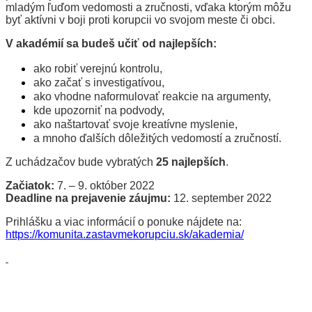
mladým ľuďom vedomosti a zručnosti, vďaka ktorým môžu
byť aktívni v boji proti korupcii vo svojom meste či obci.
V akadémií sa budeš učiť od najlepších:
ako robiť verejnú kontrolu,
ako začať s investigatívou,
ako vhodne naformulovať reakcie na argumenty,
kde upozorniť na podvody,
ako naštartovať svoje kreatívne myslenie,
a mnoho ďalších dôležitých vedomostí a zručností.
Z uchádzačov bude vybratých
25 najlepších
.
Začiatok:
7. – 9. október 2022
Deadline na prejavenie záujmu:
12. september 2022
Prihlášku a viac informácií o ponuke nájdete na:
https://komunita.zastavmekorupciu.sk/akademia/