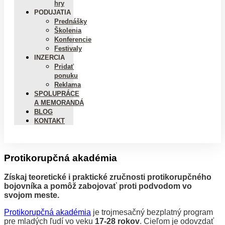
hry
PODUJATIA
Prednášky
Školenia
Konferencie
Festivaly
INZERCIA
Pridať
ponuku
Reklama
SPOLUPRÁCE
A MEMORANDÁ
BLOG
KONTAKT
Protikorupčná akadémia
Získaj teoretické i praktické zručnosti protikorupčného
bojovníka a pomôž zabojovať proti podvodom vo
svojom meste.
Protikorupčná akadémia
je trojmesačný bezplatný program
pre mladých ľudí vo veku
17-28 rokov
. Cieľom je odovzdať