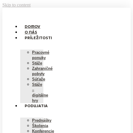
Skip to content
DOMOV
O NÁS
PRÍLEŽITOSTI
Pracovné
ponuky
Stáže
Zahraničné
pobyty
Súťaže
Stáže
–
digitálne
hry
PODUJATIA
Prednášky
Školenia
Konferencie