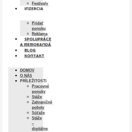
Festivaly
INZERCIA
Pridať
ponuku
Reklama
SPOLUPRÁCE
A MEMORANDÁ
BLOG
KONTAKT
DOMOV
O NÁS
PRÍLEŽITOSTI
Pracovné
ponuky
Stáže
Zahraničné
pobyty
Súťaže
Stáže
–
digitálne