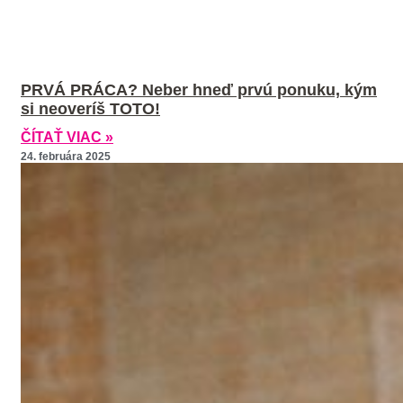
PRVÁ PRÁCA? Neber hneď prvú ponuku, kým
si neoveríš TOTO!
ČÍTAŤ VIAC »
24. februára 2025