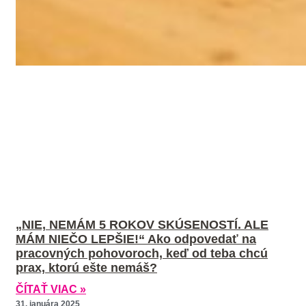
„NIE, NEMÁM 5 ROKOV SKÚSENOSTÍ. ALE
MÁM NIEČO LEPŠIE!“ Ako odpovedať na
pracovných pohovoroch, keď od teba chcú
prax, ktorú ešte nemáš?
ČÍTAŤ VIAC »
31. januára 2025