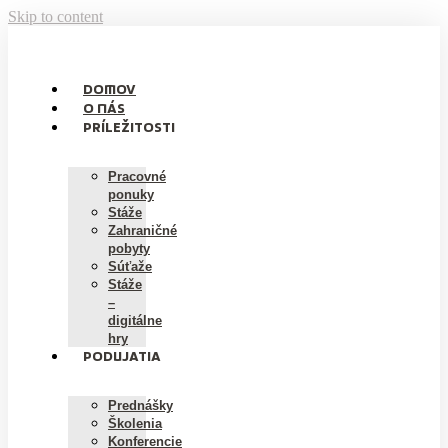
Skip to content
DOMOV
O NÁS
PRÍLEŽITOSTI
Pracovné
ponuky
Stáže
Zahraničné
pobyty
Súťaže
Stáže
–
digitálne
hry
PODUJATIA
Prednášky
Školenia
Konferencie