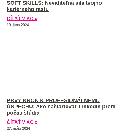
SOFT SKILLS: Neviditeľná sila tvojho
kariérneho rastu
ČÍTAŤ VIAC »
19. júna 2024
PRVÝ KROK K PROFESIONÁLNEMU
ÚSPECHU: Ako naštartovať LinkedIn profil
počas štúdia
ČÍTAŤ VIAC »
27. mája 2024