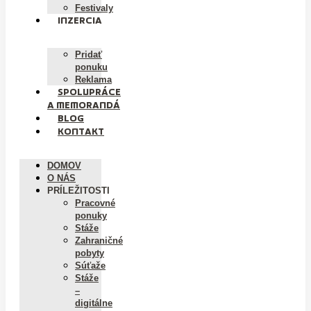
Festivaly
INZERCIA
Pridať
ponuku
Reklama
SPOLUPRÁCE
A MEMORANDÁ
BLOG
KONTAKT
DOMOV
O NÁS
PRÍLEŽITOSTI
Pracovné
ponuky
Stáže
Zahraničné
pobyty
Súťaže
Stáže
–
digitálne