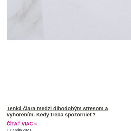
Tenká čiara medzi dlhodobým stresom a
vyhorením. Kedy treba spozornieť?
ČÍTAŤ VIAC »
13. apríla 2023