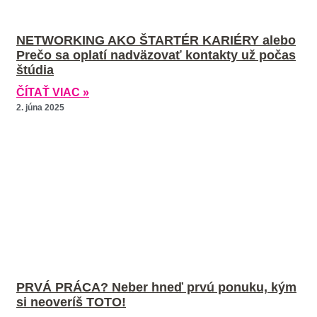
NETWORKING AKO ŠTARTÉR KARIÉRY alebo
Prečo sa oplatí nadväzovať kontakty už počas
štúdia
ČÍTAŤ VIAC »
2. júna 2025
PRVÁ PRÁCA? Neber hneď prvú ponuku, kým
si neoveríš TOTO!