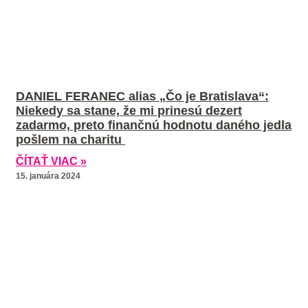
DANIEL FERANEC alias „Čo je Bratislava“:
Niekedy sa stane, že mi prinesú dezert
zadarmo, preto finančnú hodnotu daného jedla
pošlem na charitu
ČÍTAŤ VIAC »
15. januára 2024