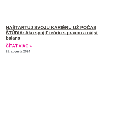
NAŠTARTUJ SVOJU KARIÉRU UŽ POČAS
ŠTÚDIA: Ako spojiť teóriu s praxou a nájsť
balans
ČÍTAŤ VIAC »
28. augusta 2024