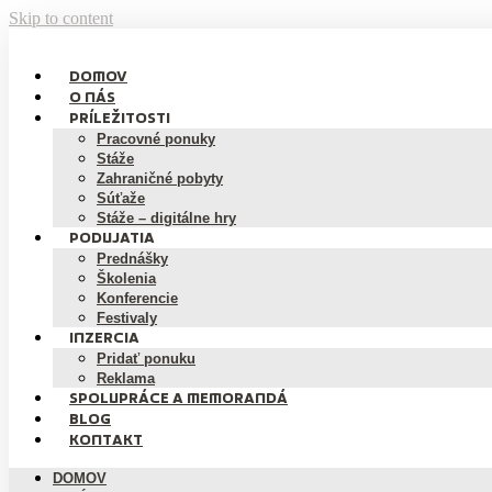
Skip to content
DOMOV
O NÁS
PRÍLEŽITOSTI
Pracovné ponuky
Stáže
Zahraničné pobyty
Súťaže
Stáže – digitálne hry
PODUJATIA
Prednášky
Školenia
Konferencie
Festivaly
INZERCIA
Pridať ponuku
Reklama
SPOLUPRÁCE A MEMORANDÁ
BLOG
KONTAKT
DOMOV