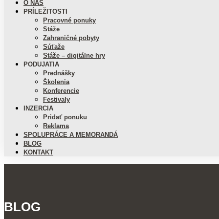
O NÁS
PRÍLEŽITOSTI
Pracovné ponuky
Stáže
Zahraničné pobyty
Súťaže
Stáže – digitálne hry
PODUJATIA
Prednášky
Školenia
Konferencie
Festivaly
INZERCIA
Pridať ponuku
Reklama
SPOLUPRÁCE A MEMORANDÁ
BLOG
KONTAKT
BLOG