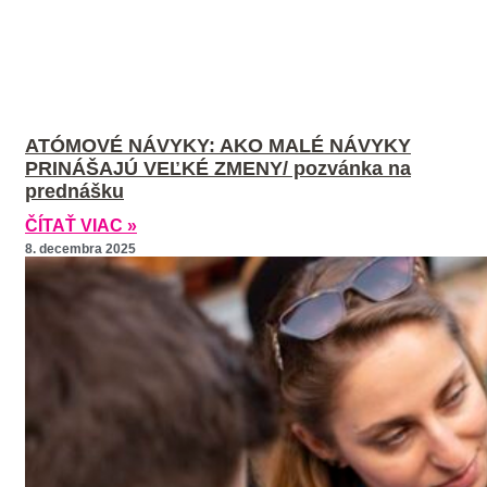
ATÓMOVÉ NÁVYKY: AKO MALÉ NÁVYKY
PRINÁŠAJÚ VEĽKÉ ZMENY/ pozvánka na
prednášku
ČÍTAŤ VIAC »
8. decembra 2025