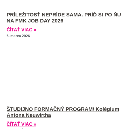
PRÍLEŽITOSŤ NEPRÍDE SAMA. PRÍĎ SI PO ŇU
NA FMK JOB DAY 2026
ČÍTAŤ VIAC »
5. marca 2026
ŠTUDIJNO FORMAČNÝ PROGRAM/ Kolégium
Antona Neuwirtha
ČÍTAŤ VIAC »