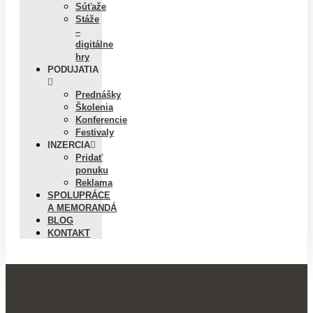
Súťaže
Stáže
–
digitálne
hry
PODUJATIA
Prednášky
Školenia
Konferencie
Festivaly
INZERCIA
Pridať
ponuku
Reklama
SPOLUPRÁCE
A MEMORANDÁ
BLOG
KONTAKT