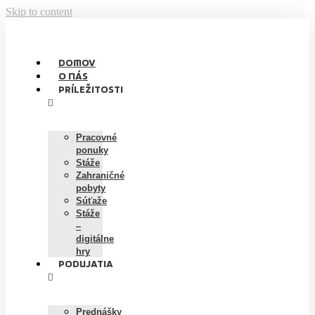
Skip to content
DOMOV
O NÁS
PRÍLEŽITOSTI
Pracovné
ponuky
Stáže
Zahraničné
pobyty
Súťaže
Stáže
–
digitálne
hry
PODUJATIA
Prednášky